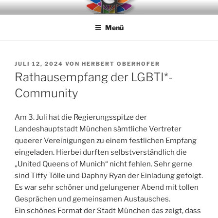
Zum
UNITED QUEENS OF MUNICH
"gemeinsam sind wir stark"
Inhalt
E. V.
Menü
springen
VERÖFFENTLICHT
JULI 12, 2024
VON
HERBERT OBERHOFER
AM
Rathausempfang der LGBTI*-
Community
Am 3. Juli hat die Regierungsspitze der
Landeshauptstadt München sämtliche Vertreter
queerer Vereinigungen zu einem festlichen Empfang
eingeladen. Hierbei durften selbstverständlich die
„United Queens of Munich“ nicht fehlen. Sehr gerne
sind Tiffy Tölle und Daphny Ryan der Einladung gefolgt.
Es war sehr schöner und gelungener Abend mit tollen
Gesprächen und gemeinsamen Austausches.
Ein schönes Format der Stadt München das zeigt, dass