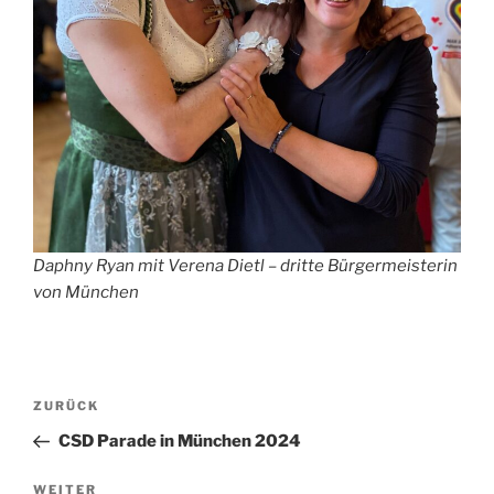
Daphny Ryan mit Verena Dietl – dritte Bürgermeisterin
von München
Beitragsnavigation
Vorheriger
ZURÜCK
Beitrag
CSD Parade in München 2024
Nächster
WEITER