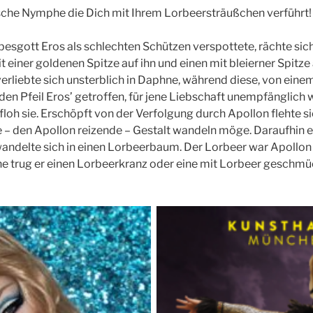
ische Nymphe die Dich mit Ihrem Lorbeersträußchen verführt!
besgott Eros als schlechten Schützen verspottete, rächte sich
t einer goldenen Spitze auf ihn und einen mit bleierner Spitz
erliebte sich unsterblich in Daphne, während diese, von ein
en Pfeil Eros’ getroffen, für jene Liebschaft unempfänglich 
loh sie. Erschöpft von der Verfolgung durch Apollon flehte si
re – den Apollon reizende – Gestalt wandeln möge. Daraufhin e
wandelte sich in einen Lorbeerbaum. Der Lorbeer war Apollon 
 trug er einen Lorbeerkranz oder eine mit Lorbeer geschmüc