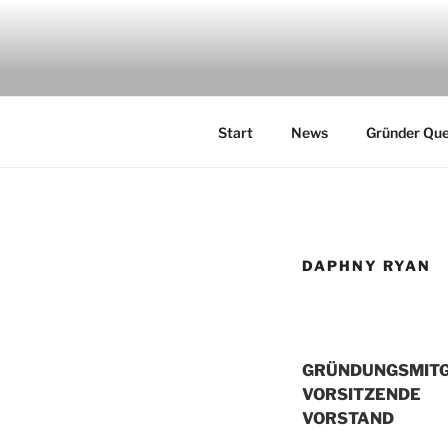
Zum
Inhalt
UNITED QU
springen
"gemeinsam sind wir stark"
Start
News
Gründer Qu
DAPHNY RYAN
GRÜNDUNGSMITG
VORSITZENDE
VORSTAND