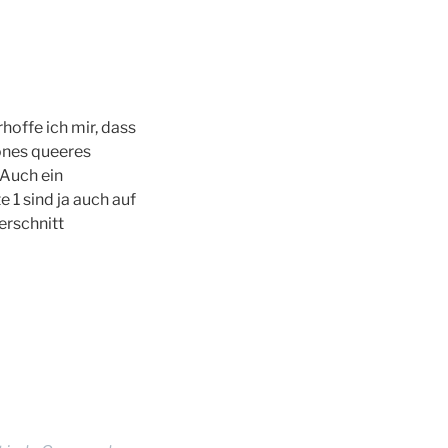
rhoffe ich mir, dass
önes queeres
 Auch ein
e 1 sind ja auch auf
erschnitt