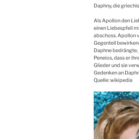
Daphny, die griech
Als Apollon den Lie
einen Liebespfeil mi
abschoss. Apollon v
Gegenteil bewirkend
Daphne bedrängte, f
Peneios, dass er ih
Glieder und sie ver
Gedenken an Daphne
Quelle: wikipedia