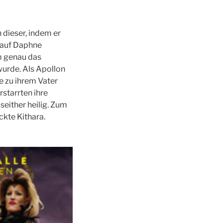
 dieser, indem er
e auf Daphne
em genau das
wurde. Als Apollon
e zu ihrem Vater
rstarrten ihre
seither heilig. Zum
kte Kithara.