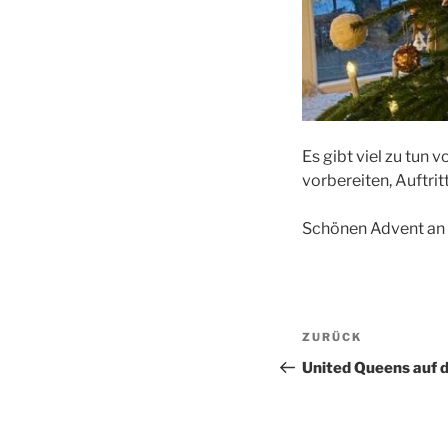
Es gibt viel zu tun
vorbereiten, Auftrit
Schönen Advent an
Beitragsnav
Vorheriger
ZURÜCK
Beitrag
United Queens auf d