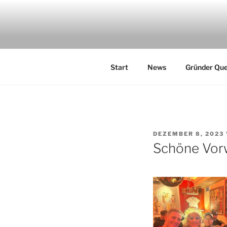
Zum
Inhalt
UNITED QU
springen
"gemeinsam sind wir stark"
Start
News
Gründer Qu
VERÖFFENTLICHT
DEZEMBER 8, 2023
AM
Schöne Vor