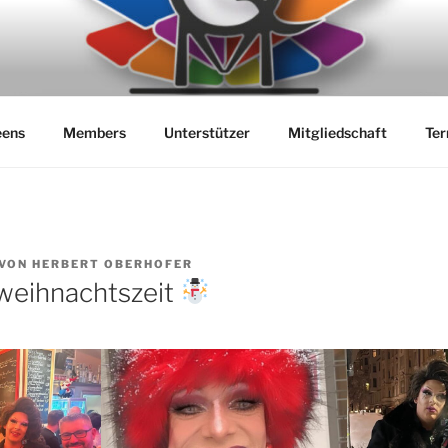
EENS OF MUNICH E. V
eens
Members
Unterstützer
Mitgliedschaft
Ter
VON
HERBERT OBERHOFER
weihnachtszeit