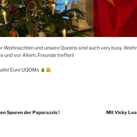
 vor Weihnachten und unsere Queens sind auch very busy. We
te und vor Allem, Freunde treffen!
 alle! Eure UQOMs
igation
en Spuren der Paparazzis !
Mit Vicky Lea